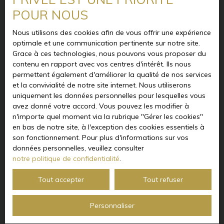
séjour s’ouvre sur les terrasses, la cuisine est moderne
Type de bien
POUR NOUS
et fonctionnelle, et la salle de bain balnéo, équipée
Maison
d’une douche à l’italienne et d’une baignoire, promet
Localisation
Nous utilisons des cookies afin de vous offrir une expérience
des instants de détente absolue. Une adresse
Argelès-sur-Mer (66700)
optimale et une communication pertinente sur notre site.
confidentielle, rare sur le marché, où chaque détail a
Grace à ces technologies, nous pouvons vous proposer du
été pensé pour conjuguer prestige, nature et sérénité.
contenu en rapport avec vos centres d'intérêt. Ils nous
Une signature Barrio Prestige pour les amoureux du
Budget max (€)
permettent également d'améliorer la qualité de nos services
beau et du paisible.
et la convivialité de notre site internet. Nous utiliserons
Surface min (m²)
uniquement les données personnelles pour lesquelles vous
avez donné votre accord. Vous pouvez les modifier à
n'importe quel moment via la rubrique ″Gérer les cookies″
Pièces min
en bas de notre site, à l'exception des cookies essentiels à
son fonctionnement. Pour plus d'informations sur vos
J'accepte le traitement de mes données personnelles
données personnelles, veuillez consulter
conformément au RGPD. Si vous ne souhaitez pas faire
notre politique de confidentialité
.
l'objet de prospection commerciale par voie
téléphonique, vous pouvez vous inscrire gratuitement
Tout accepter
Tout refuser
sur la liste d'opposition au démarchage téléphonique,
prévu par l'article L223-1 du code de la consommation,
sur le site Internet www.bloctel.gouv.fr ou par courrier
Personnaliser
adressé à :