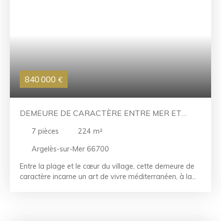
840 000
€
DEMEURE DE CARACTÈRE ENTRE MER ET
CŒUR D’ARGELÈS-SUR-MER
7
pièces
224
m²
Argelès-sur-Mer 66700
Entre la plage et le cœur du village, cette demeure de
caractère incarne un art de vivre méditerranéen, à la
fois élégant, lumineux et empreint de sérénité. Édifiée
sur un terrain paysager de 1 300 m², cette villa aux
allures de château développe plus de 220 m²
habitables où volumes, raffinement et confort